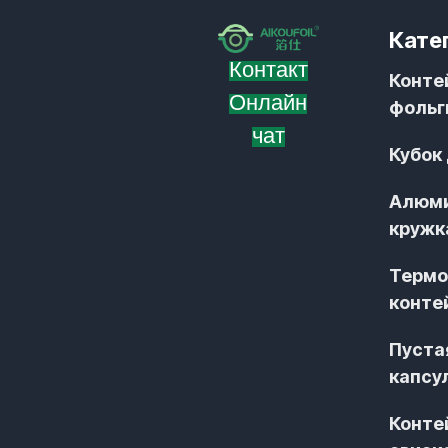
Кате
Контакт
Конте
Онлайн
фольг
чат
Кубок
Алюм
кружк
Термо
конте
Пуста
капсу