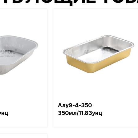
ТВУЮЩИЕ ТО
Алу9-4-350
унц
350мл/11.83унц