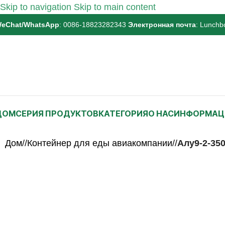
Skip to navigation
Skip to main content
eChat/WhatsApp
: 0086-18823282343
Электронная почта
:
Lunchb
ДОМ
СЕРИЯ ПРОДУКТОВ
КАТЕГОРИЯ
О НАС
ИНФОРМАЦ
Дом
/
Контейнер для еды авиакомпании
/
Алу9-2-350