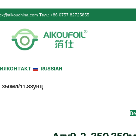
ox@aikouchina.com
Тел.
: +86 0757 82725855
ИЯ
КОНТАКТ
RUSSIAN
 350мл/11.83унц