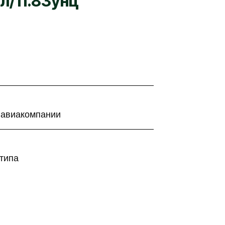
л/11.83унц
 авиакомпании
типа