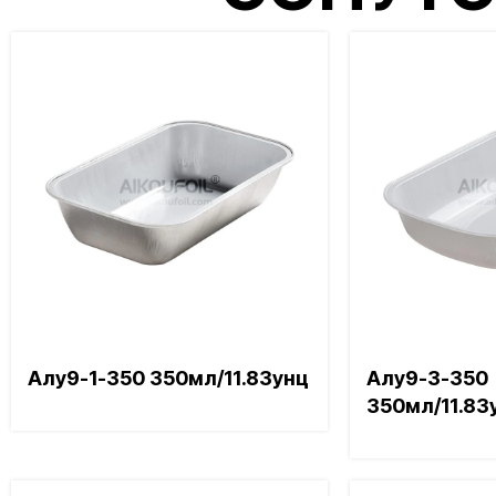
СОПУТС
Алу9-1-350 350мл/11.83унц
Алу9-3-350
350мл/11.83