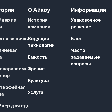
гория
О Айкоу
Информация
йнер из
История
Упаковочное
и
компании
решение
 для выпечки
Ведущие
Блог
технологии
иниевая
Часто
а
Емкость
задаваемые
вопросы
свариваемый
Зрение
йнер
Культура
я кофейная
Услуга
ла