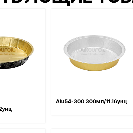
Alu54-300 300мл/11.16унц
2унц