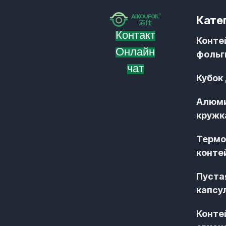
Кате
Контакт
Конте
Онлайн
фольг
чат
Кубок
Алюм
кружк
Термо
конте
Пуста
капсу
Конте