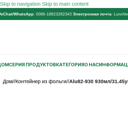
Skip to navigation
Skip to main content
eChat/WhatsApp
: 0086-18823282343
Электронная почта
:
Lunchb
ДОМ
СЕРИЯ ПРОДУКТОВ
КАТЕГОРИЯ
О НАС
ИНФОРМАЦ
Дом
/
Контейнер из фольги
/
Alu82-930 930мл/31.45