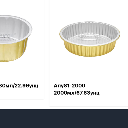
80мл/22.99унц
Алу81-2000
2000мл/67.63унц