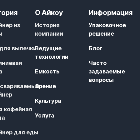
гория
О Айкоу
Информация
йнер из
История
Упаковочное
и
компании
решение
 для выпечки
Ведущие
Блог
технологии
иниевая
Часто
а
Емкость
задаваемые
вопросы
свариваемый
Зрение
йнер
Культура
я кофейная
Услуга
ла
йнер для еды