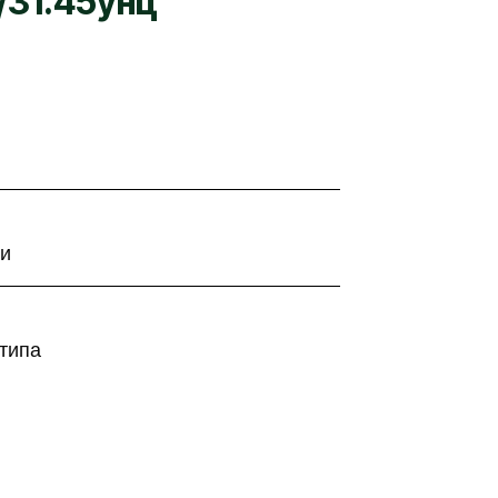
/31.45унц
ги
типа