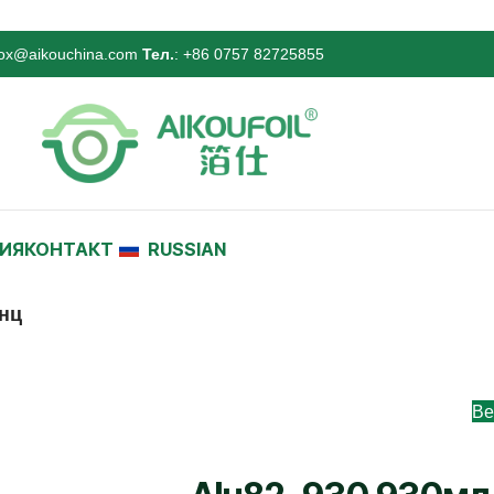
ox@aikouchina.com
Тел.
: +86 0757 82725855
ИЯ
КОНТАКТ
RUSSIAN
унц
Ве