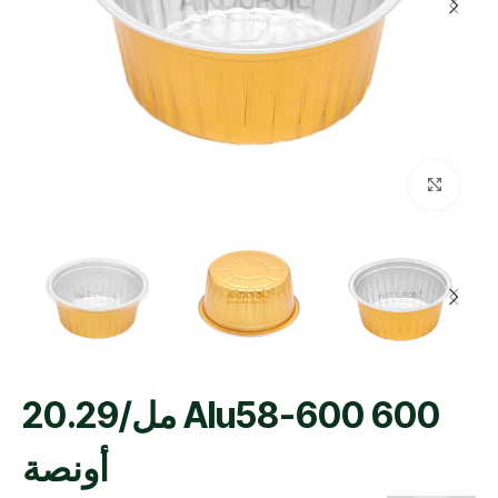
اضغط للتكبير
Alu58-600 600 مل/20.29
أونصة