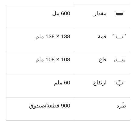
مقدار
600 مل
قمة
138 × 138 ملم
قاع
108 × 108 ملم
ارتفاع
60 ملم
طَرد
900 قطعة/صندوق